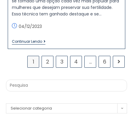
se tornado uma opção cada vez mais popular para
mulheres que desejam preservar sua fertilidade.
Essa técnica tem ganhado destaque e se…
04/12/2023
Continuar Lendo
1
2
3
4
…
6
Selecionar categoria